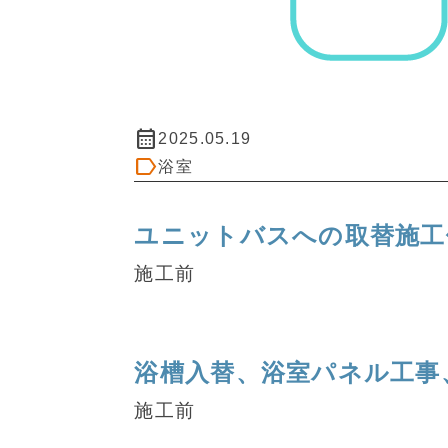
calendar_month
2025.05.19
label
浴室
ユニットバスへの取替施工
施工前
浴槽入替、浴室パネル工事
施工前