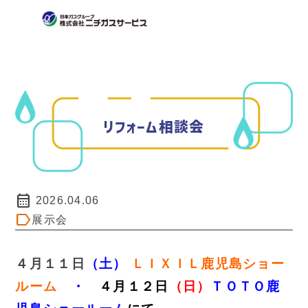
リフォーム相談会
calendar_month
2026.04.06
label
展示会
４月１１日
（土）
ＬＩＸＩＬ鹿児島ショー
ルーム
・
４月１２日
（日）
ＴＯＴＯ鹿